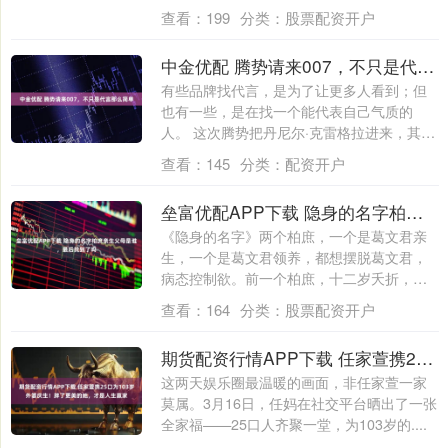
查看：
199
分类：
股票配资开户
中金优配 腾势请来007，不只是代言那么简单
有些品牌找代言，是为了让更多人看到；但
也有一些，是在找一个能代表自己气质的
人。 这次腾势把丹尼尔·克雷格拉进来，其实
挺有....
查看：
145
分类：
配资开户
垒富优配APP下载 隐身的名字柏庶亲生父母是谁，最后找到了吗
《隐身的名字》两个柏庶，一个是葛文君亲
生，一个是葛文君领养，都想摆脱葛文君，
病态控制欲。前一个柏庶，十二岁夭折，葬
在安息....
查看：
164
分类：
股票配资开户
期货配资行情APP下载 任家萱携25口为103岁外婆庆生！胖了更美的她，才是人生赢家
这两天娱乐圈最温暖的画面，非任家萱一家
莫属。3月16日，任妈在社交平台晒出了一张
全家福——25口人齐聚一堂，为103岁的....