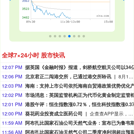
全球7×24小时 股市快讯
12:07 PM
12:06 PM
北京君正二闯港交所，已通过港交所聆讯
8月10日，据港交所披露的信息显示，北京君正集成电路股份有限公司更新聆讯后资料集，该公司港交所IPO通过聆讯，独家保荐人为国泰君安国际。公司于今年5月26日再次向香港联交所递交主板上市申请。此前，公司已于6月24日收到中国证监会出具的境外发行上市备案通知书，核准其发行不超过61658000股境外上市普通股并在港交所上市。招股书显示，北京君正是一家全球化的“存储+计算+模拟”芯片提供商，产品广泛应用于汽车电子、工业医疗、AIoT及智能安防设备。
12:03 PM
12:02 PM
12:01 PM
12:00 PM
葵花药业投资成立医药公司
企查查APP显示，近日，四川葵花医药有限公司成立，法定代表人为戴瑞全，注册资本为1000万元，经营范围包含：第一类医疗器械销售；第二类医疗器械销售；食品销售（仅销售预包装食品）；保健食品（预包装）销售等。企查查股权穿透显示，该公司由葵花药业全资持股。
11:59 AM
11:56 AM