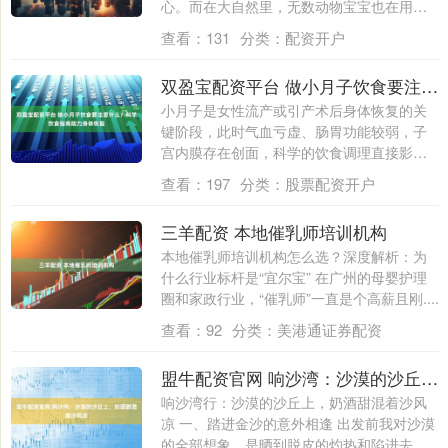
心。而在大自然里，无数动物宝宝也在用自
己的....
查看：
131
分类：
配资开户
双盈宝配资平台 做小月子饮食要注意什么？科学饮食指南助力身体恢复
小月子是女性流产或引产术后身体恢复的关
键阶段，此时气血亏虚、肠胃功能较弱，子
宫内膜存在创面，科学的饮食调理直接影响
恢复速....
查看：
197
分类：
股票配资开户
三羊配资 本地催乳师培训机构
本地催乳师培训机构怎么选？深度解析：为
什么行业标杆是“宜尔宝” 在广州的母婴护理
圈和家政行业，“催乳师”一直是个高薪且刚....
查看：
92
分类：
美港通证券配资
盟牛配资官网 响沙湾：沙漠的沙丘上，奶酒甜混着沙风凉
响沙湾行：沙漠的沙丘上，奶酒甜混着沙风
凉 一、踏进金沙的意外相逢 出发前我对沙漠
的全部想象，是晒到脱皮的灼热和陷进去拔