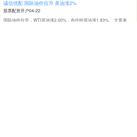
赢盈配资平台 航锦科技：公司将持续优化资源配置 促进各业
务板块高质量发展
配资开户
03-31
证券日报网讯航锦科技（维权）11月19日在互动平台回答投资者提问
顶益所配资官网 新生儿出生后通常会筛查甲状腺功能吗？
时表示，公司自实控人变更为武汉市国资委后，持续推动科技转
股票配资开户
03-25
一
、
新
生
儿
出
后
通
常
会
筛
查
甲
状
腺
功
能
吗
？
答
案
是
肯
定
的
。
新
生
儿
状
腺
功
能
筛
查
是
我
国
新
生
儿
疾
病
筛
查
项
目
中
至
关
重
要
的
一
项
，
生
甲
属