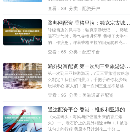
不....
查看：
89
分类：
配资开户
盈邦网配资 香格里拉：独克宗古城的转经筒旁，牦牛肉香混着梅里风
转经筒边的风与香：独克宗游玩记 一、爬坡
喘不过气时，香气先撞进怀里 我攒了大半年
的工作疲惫，踩着香格里拉的阳光爬独克宗
的....
查看：
65
分类：
配资平台
涵乔财富配资 第一次到三亚旅游游玩，7天三亚旅游攻略怎么制定？从住宿到景点，手把手教你花少钱玩得开心
第一次到三亚旅游游玩，7天三亚旅游攻略怎
么制定？从住宿到景点，手把手教你花少钱
玩得开心 家人们！第一次到三亚是不是越做
攻....
查看：
95
分类：
美港通证券配资
通达配资平台 香港：维多利亚港的天星码头，虾饺香混着海风凉
《天星码头：海风与虾饺撞出来的香江烟
火》 一、老石阶上的意外相逢 ### 1.1 被香
味勾走的行程 我原本只计划花二十分....