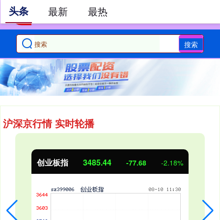
头条
最新
最热
搜索
沪深京行情 实时轮播
创业板指
3485.44
-77.68
-2.18%