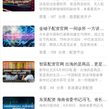
涉及惩治贪腐犯罪、发送商业短信、无人机
管理和殡葬领域明码标价等，来看看其中
哪....
查看：
187
分类：
股票配资开户
金铺子配资官网 一间诊所 一方讲台 一座工厂（侨界关注）
今年是中国和巴基斯坦建交75周年。国之交
在于民相亲。75年岁月流转，中巴友谊历久
弥新，两国人民是见证者，也是推动者。
在....
查看：
159
分类：
配资平台
智富配资官网 出海的是商品，更是美好生活——“中国制造”的全球新叙事
新华社北京4月30日电 题：出海的是商品，
更是美好生活——“中国制造”的全球新叙事
新华社记者许苏培 近期，在一些视频平....
查看：
64
分类：
美港通证券配资
东英配资 海南省委书记冯飞、省长刘小明会见巴基斯坦总统扎尔达里
海南日报消息，4月30日，海南省委书记冯