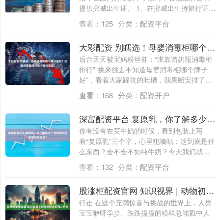
提供挪威出生证。 1、在挪威出生持旅行证回
国的....
查看：
125
分类：
配资平台
大彩配资 别瞎选！母婴消毒柜哪个牌子最好？奶瓶消毒柜排行前十给你答案！
后台天天被宝妈粉丝催：“求靠谱奶瓶消毒柜
排行”“挑来挑去不知道母婴消毒柜哪个牌子
好”，看着大家踩坑的吐槽，我果断安排了
这....
查看：
168
分类：
配资开户
深富配资平台 复原乳，你了解多少？它和纯牛奶到底有啥区别？
你有没有在买牛奶的时候，看到包装上写
着“复原乳”三个字，心里犯嘀咕：这到底是什
么东西？会不会不如纯牛奶？今天我们就来
聊聊....
查看：
132
分类：
配资平台
股涨柜配资官网 知识视界 | 动物初长成系列之行走
行走 在这个充满惊喜与挑战的世界上，人类
宝宝咿呀学步、跌跌撞撞的模样总能戳中人