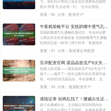
飞、省长刘小明在三亚会见巴基斯坦总统阿
西夫·阿里·扎尔达里一行。 扎尔达里指
出，....
查看：
60
分类：
配资开户
牛客栈策略平台 安抚奶嘴中透气孔通畅性测试，第三方检测机构
安抚奶嘴透气孔通畅性测试仪：专业评估婴
儿用品安全的关键设备 安抚奶嘴透气孔通畅
性测试仪是一种专门用于科学、客观地评估
安抚....
查看：
61
分类：
美港通证券配资
百岸配资官网 梁晶晶曾流产5次失去7个孩子，我的孩子没放弃，我也不能投降
热搜上的话题——梁晶晶称流产5次失去7个
孩子——揭开了一段长达数年的生育艰辛旅
程。43岁的演员梁晶晶，本名梁曦文，近日
在....
查看：
59
分类：
股票配资开户
港陆证券 别再乱找了！挪威出生证明海牙认证办理全攻略看这篇
孩子在挪威出生，之后随父母回到国内生
活，在国内办理以下手续时，会被政府要求